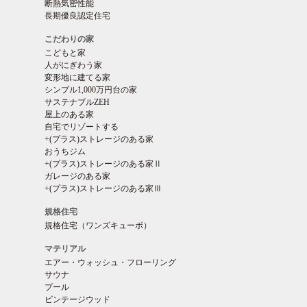
断熱気密性能
長期優良認定住宅
こだわりの家
こどもと家
人がにぎわう家
変形地に建てる家
シンプル1,000万円台の家
サステナブルZEH
屋上のある家
自宅でリゾートする
+(プラス)ストレージのある家
おうちジム
+(プラス)ストレージのある家Ⅱ
ガレージのある家
+(プラス)ストレージのある家Ⅲ
規格住宅
規格住宅（ワンズキューボ）
マテリアル
エアー・ウォッシュ・フローリング
サウナ
プール
ビンテージウッド