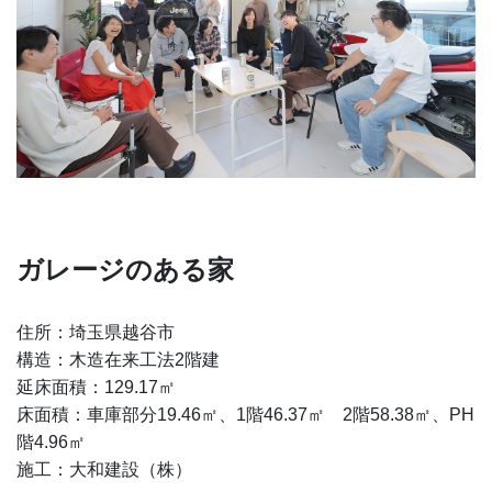
ガレージのある家
住所：埼玉県越谷市
構造：木造在来工法2階建
延床面積：129.17㎡
床面積：車庫部分19.46㎡、1階46.37㎡ 2階58.38㎡、PH
階4.96㎡
施工：大和建設（株）