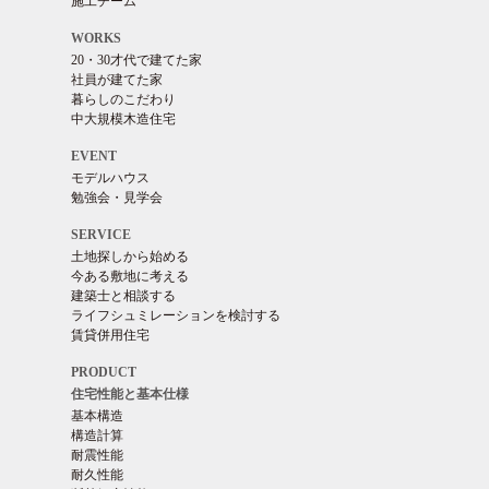
施工チーム
WORKS
20・30才代で建てた家
社員が建てた家
暮らしのこだわり
中大規模木造住宅
EVENT
モデルハウス
勉強会・見学会
SERVICE
土地探しから始める
今ある敷地に考える
建築士と相談する
ライフシュミレーションを検討する
賃貸併用住宅
PRODUCT
住宅性能と基本仕様
基本構造
構造計算
耐震性能
耐久性能