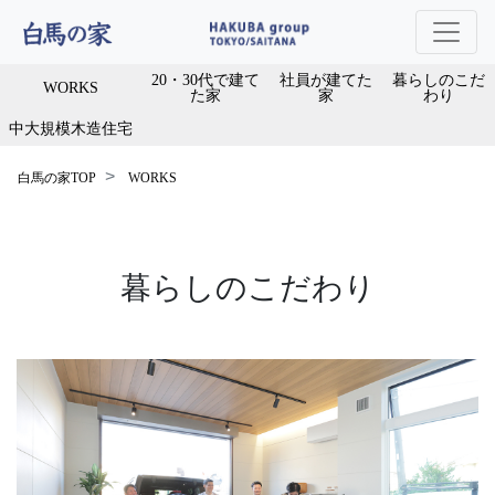
20・30代で建て
社員が建てた
暮らしのこだ
WORKS
た家
家
わり
中大規模木造住宅
白馬の家TOP
WORKS
暮らしのこだわり