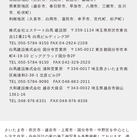
県東部地区（越谷市、春日部市、草加市、八潮市、三郷市、吉川
市、松伏町）
利根地区（久喜市、白岡市、蓮田市、幸手市、宮代町、杉戸町）
株式会社エステート白馬 建設部 〒359-1124 埼玉県所沢市東住
吉12番21号 白馬ビルディング3F
TEL:050-5784-9150 FAX:04-2924-2108
白馬建設株式会社 国分寺営業所 〒185-0012 東京都国分寺市本
町4-19-10 ビッググラッド国分寺2F
TEL:050-5784-9130 FAX:042-329-2520
白馬建設株式会社 浦和営業所 〒336-0017 埼玉県さいたま市南
区南浦和2-38-1 北原ビル2F
TEL:050-5784-9090 FAX:048-882-2011
大和建設株式会社 越谷大袋店 〒343-0032 埼玉県越谷市袋山
1361-16
TEL:048-976-8331 FAX:048-976-8336
さいたま市・所沢市・越谷市・上尾市・国分寺市・中野区を中心とし
た注文住宅・自由設計の家の施工例写真を多数掲載しております。価