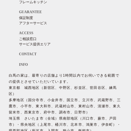
フレームキッチン
GUARANTEE
保証制度
アフターサービス
ACCESS
ご相談窓口
サービス提供エリア
CONTACT
INFO
白馬の家は、最寄りの店舗より1時間以内でお伺いできる範囲で
の提供とさせていただいています。
東京都 城西地区（新宿区、中野区、杉並区、世田谷区、練馬
区）
多摩地区（国分寺市、小金井市、国立市、立川市、武蔵野市、三
鷹市、小平市、東大和市、武蔵村山市、東村山市、清瀬市、東久
留米市、西東京市、府中市、調布市、日野市）
埼玉県 さいたま市（全域）県南部地区（川口市、蕨市、戸田
市）・県央地区（上尾市、桶川市、北本市、鴻巣市、伊奈町）・
県西部地区（所沢市、入間市、狭山市、飯能市）