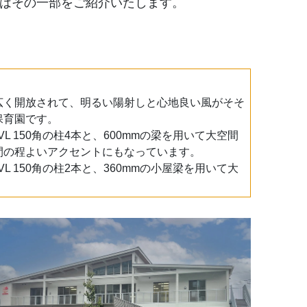
はその一部をご紹介いたします。
広く開放されて、明るい陽射しと心地良い風がそそ
保育園です。
VL 150角の柱4本と、600mmの梁を用いて大空間
間の程よいアクセントにもなっています。
VL 150角の柱2本と、360mmの小屋梁を用いて大