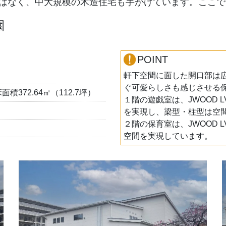
はなく、中大規模の木造住宅も手がけています。ここで
園
POINT
軒下空間に面した開口部は
ぐ可愛らしさも感じさせる
床面積372.64㎡（112.7坪）
１階の遊戯室は、JWOOD L
を実現し、梁型・柱型は空
２階の保育室は、JWOOD L
空間を実現しています。