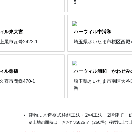
5
ィル東大宮
ハーウィル中浦和
上尾市瓦葺2423-1
埼玉県さいたま市桜区西堀7-1
ィル栗橋
ハーウィル浦和 かわせみ
久喜市間鎌470-1
埼玉県さいたま市南区大谷口
番
建物…木造壁式枠組工法・2×4工法 2階建て 延べ
※土地の面積は、おおむね825㎡（250坪）程度以上