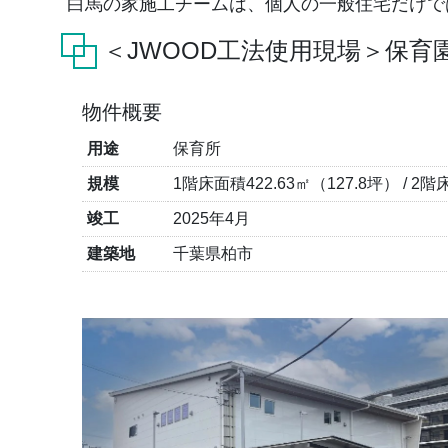
白馬の家施工チームは、個人の一般住宅だけで
＜JWOOD工法使用現場＞保育
物件概要
用途
保育所
規模
1階床面積422.63㎡（127.8坪） / 2階
竣工
2025年4月
建築地
千葉県柏市