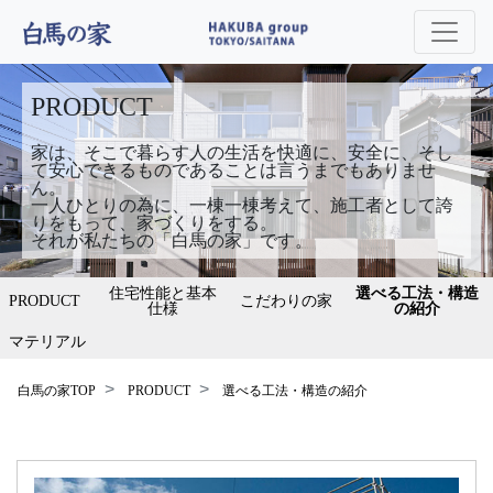
PRODUCT
家は、そこで暮らす人の生活を快適に、安全に、そし
て安心できるものであることは言うまでもありませ
ん。
一人ひとりの為に、一棟一棟考えて、施工者として誇
りをもって、家づくりをする。
それが私たちの「白馬の家」です。
住宅性能と基本
選べる工法・構造
PRODUCT
こだわりの家
仕様
の紹介
マテリアル
白馬の家TOP
PRODUCT
選べる工法・構造の紹介