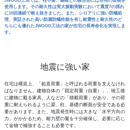
JWOOD工法では、柱や梁、基礎との接合部には専用の金物を
使用します。その耐久性は実大振動実験において震度7の揺れ
に10回連続で耐え抜きました。また、シロアリに強い防蟻処
理、実証された高い防腐防蟻性能を有し耐震性と耐久性のど
ちらにも優れたJWOOD工法の家が住宅の長寿命化を実現しま
す。
地震に強い家
住宅は構造上、「鉛直荷重」と呼ばれる荷重を支えなけれ
ばなりません。建物自体の「固定荷重（自重）」、竣工後
に建物に載る家具、人などの「積載荷重」があり、その荷
重に耐えられるように梁、柱、基礎の断面が安全である必
要があります。また、地震発生時には大きな「水平方向の
力」がかかるため、耐力壁の量を十分確保し、必要に応じ
て金物で補強することも必要です。