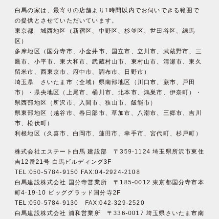
白馬の家は、最寄りの店舗より1時間以内でお伺いできる範囲で
の提供とさせていただいています。
東京都 城西地区（新宿区、中野区、杉並区、世田谷区、練馬
区）
多摩地区（国分寺市、小金井市、国立市、立川市、武蔵野市、三
鷹市、小平市、東大和市、武蔵村山市、東村山市、清瀬市、東久
留米市、西東京市、府中市、調布市、日野市）
埼玉県 さいたま市（全域）県南部地区（川口市、蕨市、戸田
市）・県央地区（上尾市、桶川市、北本市、鴻巣市、伊奈町）・
県西部地区（所沢市、入間市、狭山市、飯能市）
県東部地区（越谷市、春日部市、草加市、八潮市、三郷市、吉川
市、松伏町）
利根地区（久喜市、白岡市、蓮田市、幸手市、宮代町、杉戸町）
株式会社エステート白馬 建設部 〒359-1124 埼玉県所沢市東住
吉12番21号 白馬ビルディング3F
TEL:050-5784-9150 FAX:04-2924-2108
白馬建設株式会社 国分寺営業所 〒185-0012 東京都国分寺市本
町4-19-10 ビッググラッド国分寺2F
TEL:050-5784-9130 FAX:042-329-2520
白馬建設株式会社 浦和営業所 〒336-0017 埼玉県さいたま市南