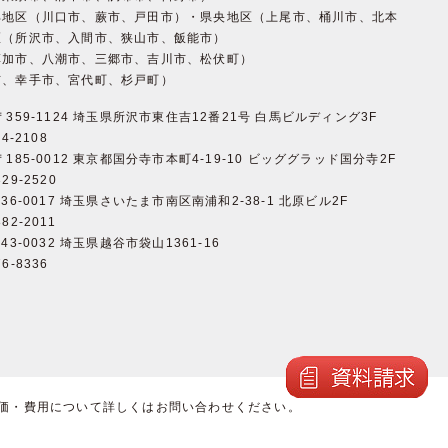
部地区（川口市、蕨市、戸田市）・県央地区（上尾市、桶川市、北本
区（所沢市、入間市、狭山市、飯能市）
草加市、八潮市、三郷市、吉川市、松伏町）
市、幸手市、宮代町、杉戸町）
59-1124 埼玉県所沢市東住吉12番21号 白馬ビルディング3F
24-2108
5-0012 東京都国分寺市本町4-19-10 ビッググラッド国分寺2F
329-2520
-0017 埼玉県さいたま市南区南浦和2-38-1 北原ビル2F
882-2011
-0032 埼玉県越谷市袋山1361-16
76-8336
価・費用について詳しくはお問い合わせください。