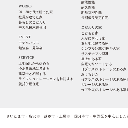
耐震性能
WORKS
耐久性能
20・30才代で建てた家
断熱気密性能
社員が建てた家
長期優良認定住宅
暮らしのこだわり
中大規模木造住宅
こだわりの家
こどもと家
EVENT
人がにぎわう家
モデルハウス
変形地に建てる家
勉強会・見学会
シンプル1,000万円台の家
サステナブルZEH
SERVICE
屋上のある家
土地探しから始める
自宅でリゾートする
今ある敷地に考える
+(プラス)ストレージのある家
建築士と相談する
おうちジム
ライフシュミレーションを検討する
+(プラス)ストレージのある家
賃貸併用住宅
ガレージのある家
+(プラス)ストレージのある家
さいたま市・所沢市・越谷市・上尾市・国分寺市・中野区を中心とした