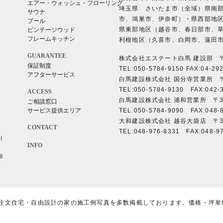
エアー・ウォッシュ・フローリング
埼玉県 さいたま市（全域）県南
サウナ
市、鴻巣市、伊奈町）・県西部地
プール
県東部地区（越谷市、春日部市、
ビンテージウッド
フレームキッチン
利根地区（久喜市、白岡市、蓮田
GUARANTEE
株式会社エステート白馬 建設部 〒3
保証制度
TEL:050-5784-9150 FAX:04-29
アフターサービス
白馬建設株式会社 国分寺営業所 〒18
TEL:050-5784-9130 FAX:042-
ACCESS
白馬建設株式会社 浦和営業所 〒336
ご相談窓口
サービス提供エリア
TEL:050-5784-9090 FAX:048-
大和建設株式会社 越谷大袋店 〒343
CONTACT
TEL:048-976-8331 FAX:048-9
Ⅱ
INFO
Ⅲ
注文住宅・自由設計の家の施工例写真を多数掲載しております。価格・坪単