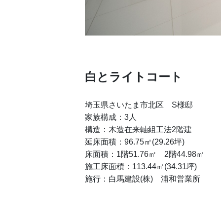
白とライトコート
埼玉県さいたま市北区 S様邸
家族構成：3人
構造：木造在来軸組工法2階建
延床面積：96.75㎡(29.26坪)
床面積：1階51.76㎡ 2階44.98㎡
施工床面積：113.44㎡(34.31坪)
施行：白馬建設(株) 浦和営業所